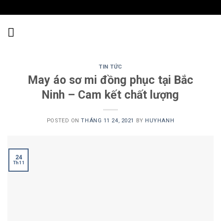
Skip
to
content
TIN TỨC
May áo sơ mi đồng phục tại Bắc
Ninh – Cam kết chất lượng
POSTED ON
THÁNG 11 24, 2021
BY
HUYHANH
24
Th11