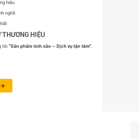
ng hiệu.
nh nghề.
hất.
̛́ THƯƠNG HIỆU
g tôi
“Sản phẩm tinh xảo – Dịch vụ tận tâm”.
Á