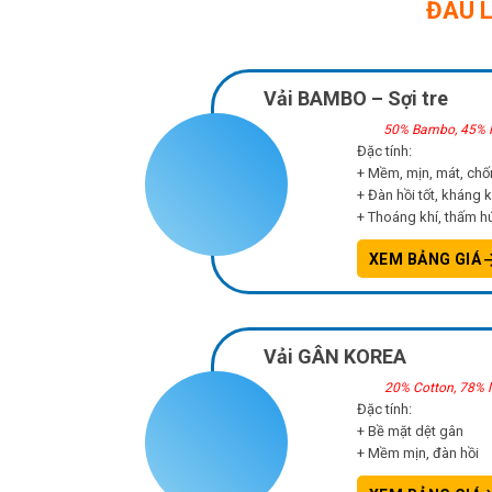
ĐÂU 
Vải BAMBO – Sợi tre
50% Bambo, 45% M
Đặc tính:
+ Mềm, mịn, mát, ch
+ Đàn hồi tốt, kháng 
+ Thoáng khí, thấm hú
XEM BẢNG GIÁ
Vải GÂN KOREA
20% Cotton, 78% 
Đặc tính:
+ Bề mặt dệt gân
+ Mềm mịn, đàn hồi