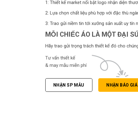
1: Thiết kế market nổi bật logo nhận diện thươ
2: Lựa chọn chất liệu phù hợp với đặc thù ngà
3: Trao gửi niềm tin tới xưởng sản xuất uy tín n
MỖI CHIẾC ÁO LÀ MỘT ĐẠI SU
Hãy trao gửi trọng trách thiết kế đó cho chún
Tư vấn thiết kế
& may mẫu miễn phí
NHẬN SP MẪU
NHẬN BÁO GI