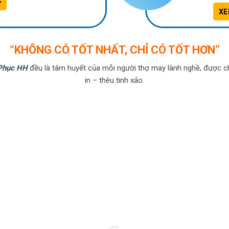
XE
“KHÔNG CÓ TỐT NHẤT, CHỈ CÓ TỐT HƠN”
Phục HH
đều là tâm huyết của mỗi người thợ may lành nghề, được c
in – thêu tinh xảo.