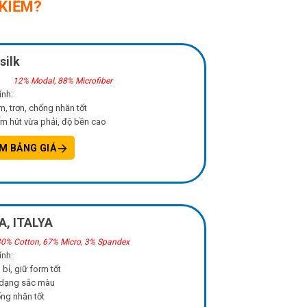
KIẾM?
silk
12% Modal, 88% Microfiber
ính:
, trơn, chống nhăn tốt
m hút vừa phải, độ bền cao
M BẢNG GIÁ
A, ITALYA
0% Cotton, 67% Micro, 3% Spandex
ính:
 bỉ, giữ form tốt
 dạng sắc màu
ng nhăn tốt