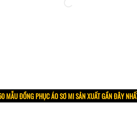
50 MẪU ĐỒNG PHỤC ÁO SƠ MI SẢN XUẤT GẦN ĐÂY NHẤ