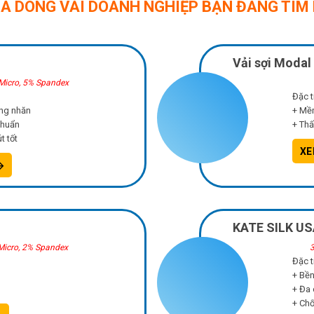
LÀ DÒNG VẢI DOANH NGHIỆP BẠN ĐANG TÌM 
Vải sợi Modal 
icro, 5% Spandex
Đặc t
ống nhăn
+ Mềm
khuẩn
+ Thấ
t tốt
XE
KATE SILK US
Micro, 2% Spandex
3
Đặc t
+ Bền
+ Đa
+ Chố