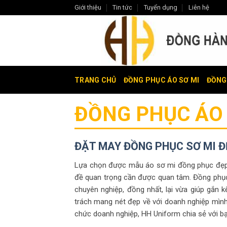
Skip
Giới thiệu
Tin tức
Tuyển dụng
Liên hệ
to
content
TRANG CHỦ
ĐỒNG PHỤC ÁO SƠ MI
ĐỒNG
ĐỒNG PHỤC ÁO 
ĐẶT MAY ĐỒNG PHỤC SƠ MI Đ
Lựa chọn được mẫu áo sơ mi đồng phục đẹp, 
đề quan trọng cần được quan tâm. Đồng phục
chuyên nghiệp, đồng nhất, lại vừa giúp gắn k
trách mang nét đẹp về với doanh nghiệp mình
chức doanh nghiệp, HH Uniform chia sẻ với bạn