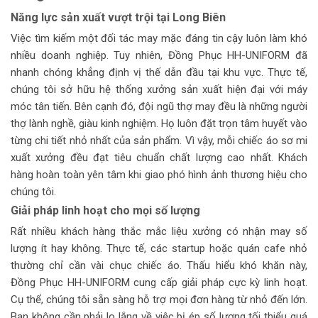
Năng lực sản xuất vượt trội tại Long Biên
Việc tìm kiếm một đối tác may mặc đáng tin cậy luôn làm khó
nhiều doanh nghiệp. Tuy nhiên, Đồng Phục HH-UNIFORM đã
nhanh chóng khẳng định vị thế dẫn đầu tại khu vực. Thực tế,
chúng tôi sở hữu hệ thống xưởng sản xuất hiện đại với máy
móc tân tiến. Bên cạnh đó, đội ngũ thợ may đều là những người
thợ lành nghề, giàu kinh nghiệm. Họ luôn đặt trọn tâm huyết vào
từng chi tiết nhỏ nhất của sản phẩm. Vì vậy, mỗi chiếc áo sơ mi
xuất xưởng đều đạt tiêu chuẩn chất lượng cao nhất. Khách
hàng hoàn toàn yên tâm khi giao phó hình ảnh thương hiệu cho
chúng tôi.
Giải pháp linh hoạt cho mọi số lượng
Rất nhiều khách hàng thắc mắc liệu xưởng có nhận may số
lượng ít hay không. Thực tế, các startup hoặc quán cafe nhỏ
thường chỉ cần vài chục chiếc áo. Thấu hiểu khó khăn này,
Đồng Phục HH-UNIFORM cung cấp giải pháp cực kỳ linh hoạt.
Cụ thể, chúng tôi sẵn sàng hỗ trợ mọi đơn hàng từ nhỏ đến lớn.
Bạn không cần phải lo lắng về việc bị ép số lượng tối thiểu quá