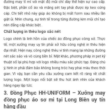
đường may tỉ mỉ với mật độ mũi chỉ dày thể hiện sự cao cấp.
Đặc biệt, phần cổ áo và măng sét tay phải được ép keo cứng
cáp. Chi tiết nhỏ này giúp áo không bị mất form sau nhiều lần
giặt ủi. Nhìn chung, sự tinh tế trong từng đường kim mũi chỉ tạo
nên đẳng cấp khác biệt.
Chất lượng in thêu logo sắc nét
Logo chính là linh hồn của chiếc áo đồng phục công sở. Thực
tế, một xưởng may uy tín phải sở hữu công nghệ in thêu hiện
đại nhất. Hiện nay, công nghệ thêu vi tính mang lại những đường
nét sắc sảo và vô cùng bền bỉ. Mặt khác, phương pháp in pet kỹ
thuật số lại phù hợp với logo nhiều màu sắc phức tạp. Đáng chú
ý, hình in phải đảm bảo không bong tróc hay phai màu theo thời
gian. Vì vậy, bạn cần yêu cầu xưởng cam kết rõ ràng về chất
lượng logo. Một logo nổi bật sẽ thu hút ánh nhìn của khách
hàng ngay lập tức.
3. Đồng Phục HH-UNIFORM – Xưởng may
đồng phục áo sơ mi tại Long Biên uy tín
hàng đầu