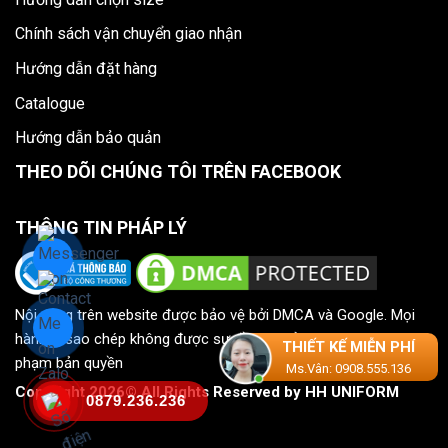
Chính sách vận chuyển giao nhận
Hướng dẫn đặt hàng
Catalogue
Hướng dẫn bảo quản
THEO DÕI CHÚNG TÔI TRÊN FACEBOOK
THÔNG TIN PHÁP LÝ
Nội dung trên website được bảo vệ bởi DMCA và Google. Mọi
hành vi sao chép không được sự đồng ý của HH UNIFORM là vi
THIẾT KẾ MIỄN PHÍ
phạm bản quyền
Ms.Vân: 0908.555.136
Copyright 2026©.All Rights Reserved by HH UNIFORM
0879.236.236