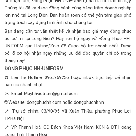
sóc tận tâm, Đồng Phục HH-UNIFORM tự hào là đối tác tin cậy.
Chúng tôi đã và đang đồng hành cùng hàng trăm doanh nghiệp
lớn nhỏ tại Long Biên. Bạn hoàn toàn có thể yên tâm giao phó
trọng trách xây dựng hình ảnh cho chúng tôi.
Bạn đang cần tư vấn thiết kế và nhận báo giá may đồng phục
áo sơ mi tại Long Biên? Hãy liên hệ ngay với Đồng Phục HH-
UNIFORM qua Hotline/Zalo để được hỗ trợ nhanh nhất. Đừng
bỏ lỡ cơ hội nhận ngay những ưu đãi độc quyền chỉ có trong
tháng này!
ĐỒNG PHỤC HH-UNIFORM
☎️ Liên hệ Hotline: 0965969236 hoặc inbox trực tiếp để nhận
báo giá nhanh nhất.
✉️ Email: Mayhhvietnam@gmail.com
🌐 Website: dongphuchh.com hoặc dongphuchh.vn
📍 Trụ sở chính: 03/90/95 Vũ Xuân Thiều, phường Phúc Lợi,
TP.Hà Nội
📍 VP Thanh Hoá: CĐ Bách Khoa Việt Nam, KCN & ĐT Hoàng
Long, tỉnh Thanh Hóa