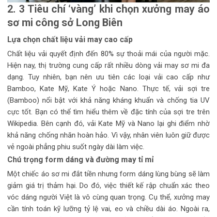
2. 3 Tiêu chí ‘vàng’ khi chọn xưởng may áo
sơ mi công sở Long Biên
Lựa chọn chất liệu vải may cao cấp
Chất liệu vải quyết định đến 80% sự thoải mái của người mặc.
Hiện nay, thị trường cung cấp rất nhiều dòng vải may sơ mi đa
dạng. Tuy nhiên, bạn nên ưu tiên các loại vải cao cấp như
Bamboo, Kate Mỹ, Kate Ý hoặc Nano. Thực tế, vải sợi tre
(Bamboo) nổi bật với khả năng kháng khuẩn và chống tia UV
cực tốt. Bạn có thể tìm hiểu thêm về đặc tính của sợi tre trên
Wikipedia. Bên cạnh đó, vải Kate Mỹ và Nano lại ghi điểm nhờ
khả năng chống nhăn hoàn hảo. Vì vậy, nhân viên luôn giữ được
vẻ ngoài phẳng phiu suốt ngày dài làm việc.
Chú trọng form dáng và đường may tỉ mỉ
Một chiếc áo sơ mi đắt tiền nhưng form dáng lùng bùng sẽ làm
giảm giá trị thảm hại. Do đó, việc thiết kế rập chuẩn xác theo
vóc dáng người Việt là vô cùng quan trọng. Cụ thể, xưởng may
cần tính toán kỹ lưỡng tỷ lệ vai, eo và chiều dài áo. Ngoài ra,