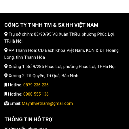
CÔNG TY TNHH TM & SX HH VIỆT NAM
Trụ sở chính: 03/90/95 Vũ Xuân Thiều, phường Phúc Lợi,
TP.Hà Nội
VP Thanh Hoá: CĐ Bách Khoa Việt Nam, KCN & ĐT Hoàng
Long, tỉnh Thanh Hóa
Xưởng 1: Số 9/285 Phúc Lợi, phường Phúc Lợi, TP.Hà Nội
Xưởng 2: Tô Quyền, Trí Quả, Bắc Ninh
Hotline:
0879 236 236
Hotline:
0908 555 136
Email:
Mayhhvietnam@gmail.com
THÔNG TIN HỖ TRỢ
Hướng dẫn chọn size