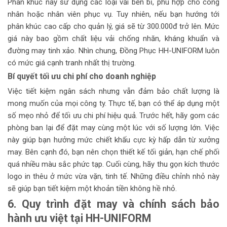
Phân khúc này sử dụng các loại vải bền bỉ, phù hợp cho công
nhân hoặc nhân viên phục vụ. Tuy nhiên, nếu bạn hướng tới
phân khúc cao cấp cho quản lý, giá sẽ từ 300.000đ trở lên. Mức
giá này bao gồm chất liệu vải chống nhăn, kháng khuẩn và
đường may tinh xảo. Nhìn chung, Đồng Phục HH-UNIFORM luôn
có mức giá cạnh tranh nhất thị trường.
Bí quyết tối ưu chi phí cho doanh nghiệp
Việc tiết kiệm ngân sách nhưng vẫn đảm bảo chất lượng là
mong muốn của mọi công ty. Thực tế, bạn có thể áp dụng một
số mẹo nhỏ để tối ưu chi phí hiệu quả. Trước hết, hãy gom các
phòng ban lại để đặt may cùng một lúc với số lượng lớn. Việc
này giúp bạn hưởng mức chiết khấu cực kỳ hấp dẫn từ xưởng
may. Bên cạnh đó, bạn nên chọn thiết kế tối giản, hạn chế phối
quá nhiều màu sắc phức tạp. Cuối cùng, hãy thu gọn kích thước
logo in thêu ở mức vừa vặn, tinh tế. Những điều chỉnh nhỏ này
sẽ giúp bạn tiết kiệm một khoản tiền không hề nhỏ.
6. Quy trình đặt may và chính sách bảo
hành ưu việt tại HH-UNIFORM