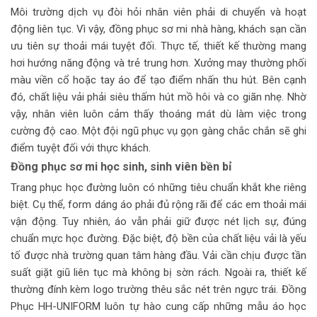
Môi trường dịch vụ đòi hỏi nhân viên phải di chuyển và hoạt
động liên tục. Vì vậy, đồng phục sơ mi nhà hàng, khách sạn cần
ưu tiên sự thoải mái tuyệt đối. Thực tế, thiết kế thường mang
hơi hướng năng động và trẻ trung hơn. Xưởng may thường phối
màu viền cổ hoặc tay áo để tạo điểm nhấn thu hút. Bên cạnh
đó, chất liệu vải phải siêu thấm hút mồ hôi và co giãn nhẹ. Nhờ
vậy, nhân viên luôn cảm thấy thoáng mát dù làm việc trong
cường độ cao. Một đội ngũ phục vụ gọn gàng chắc chắn sẽ ghi
điểm tuyệt đối với thực khách.
Đồng phục sơ mi học sinh, sinh viên bền bỉ
Trang phục học đường luôn có những tiêu chuẩn khắt khe riêng
biệt. Cụ thể, form dáng áo phải đủ rộng rãi để các em thoải mái
vận động. Tuy nhiên, áo vẫn phải giữ được nét lịch sự, đúng
chuẩn mực học đường. Đặc biệt, độ bền của chất liệu vải là yếu
tố được nhà trường quan tâm hàng đầu. Vải cần chịu được tần
suất giặt giũ liên tục mà không bị sờn rách. Ngoài ra, thiết kế
thường đính kèm logo trường thêu sắc nét trên ngực trái. Đồng
Phục HH-UNIFORM luôn tự hào cung cấp những mẫu áo học