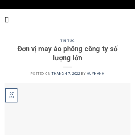
Skip
to
content
TIN TỨC
Đơn vị may áo phông công ty số
lượng lớn
POSTED ON
THÁNG 4 7, 2022
BY
HUYHANH
07
Th4