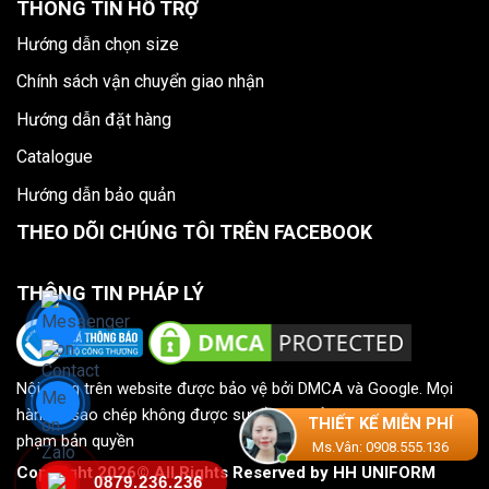
THÔNG TIN HỖ TRỢ
Hướng dẫn chọn size
Chính sách vận chuyển giao nhận
Hướng dẫn đặt hàng
Catalogue
Hướng dẫn bảo quản
THEO DÕI CHÚNG TÔI TRÊN FACEBOOK
THÔNG TIN PHÁP LÝ
Nội dung trên website được bảo vệ bởi DMCA và Google. Mọi
hành vi sao chép không được sự đồng ý của HH UNIFORM là vi
THIẾT KẾ MIỄN PHÍ
phạm bản quyền
Ms.Vân: 0908.555.136
Copyright 2026©.All Rights Reserved by HH UNIFORM
0879.236.236