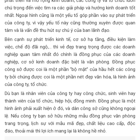
phát triển và mở rộng kinh doanh, các công ty và tổ chức luôn
chú trọng đến việc tìm ra các giải pháp và hướng kinh doanh tốt
nhất. Ngoại hình cũng là một yếu tố góp phần vào sự phát triển
của công ty, vì vậy yếu tố này cũng thường xuyên được quan
tâm và là vấn đề thu hút sự chú ý của ban lãnh đạo.
Bên cạnh sự phát triển kinh tế, cơ sở hạ tầng, điều kiện làm
việc, chế độ đãi ngộ,… thì vẻ đẹp trang trọng được các doanh
nghiệp quan tâm nhất đó chính là đồng phục của các doanh
nghiệp, cơ sở kinh doanh đặc biệt là văn phòng. Đồng phục
công sở được coi là một phần “bộ mặt” của hầu hết các công
ty bởi chúng được coi là một phần nét đẹp văn hóa, là hình ảnh
của công ty, tổ chức.
Dù bạn là nhân viên của công ty hay công chức, sinh viên hay
thành viên của tổ chức, hiệp hội, đồng minh. Đồng phục là một
hình ảnh phải xuất hiện ở đó, và dân công sở cũng không ngoại
lệ. Nếu công ty bạn sở hữu những mẫu đồng phục văn phòng
trang trọng, lịch sự với mẫu mã đẹp, chất liệu cao cấp, độc
đáo, thoải mái thì lợi ích mang lại là không hề nhỏ.