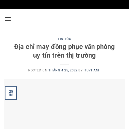
Skip
to
content
TIN TỨC
Địa chỉ may đồng phục văn phòng
uy tín trên thị trường
POSTED ON
THÁNG 4 25, 2022
BY
HUYHANH
25
Th4