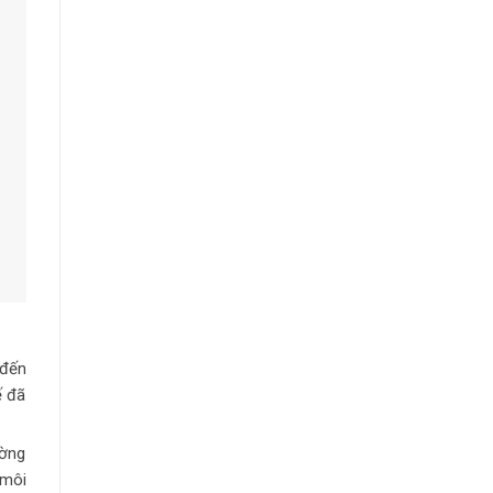
 đến
ế đã
ường
 môi