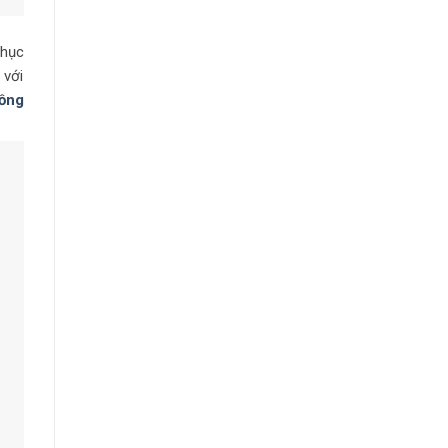
phục
 với
ồng