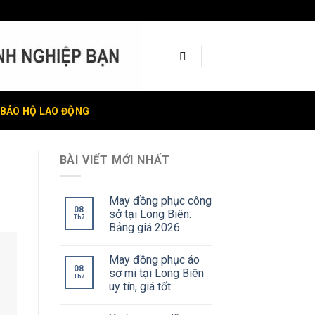
BẢO HỘ LAO ĐỘNG
BÀI VIẾT MỚI NHẤT
May đồng phục công
08
sở tại Long Biên:
Th7
Bảng giá 2026
May đồng phục áo
08
sơ mi tại Long Biên
Th7
uy tín, giá tốt