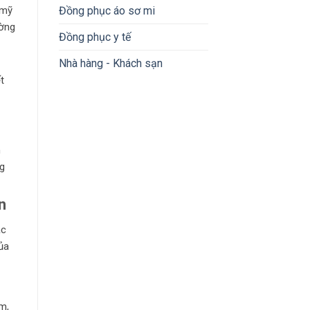
 mỹ
Đồng phục áo sơ mi
ường
Đồng phục y tế
Nhà hàng - Khách sạn
t
n
ng
n
ặc
ủa
m,