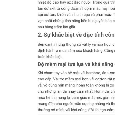
nhiệt độ cao hay axit đặc nguội. Trong quá tr
tàn dư axit từ công đoạn nhuộm màu hay hoàn
sợi cotton, khiến vải nhanh bục và phai màu. T
vẹn nhất những tính năng bền bỉ nguyên bản c
sau hàng trăm lần giặt.
2. Sự khác biệt về đặc tính cô
Bên cạnh những thông số vật lý và hóa học, c
định hành vi mua sắm của khách hàng. Công n
toàn khác biệt.
Độ mềm mại tựa lụa và khả năng 
Khi chạm tay vào bề mặt vải bamboo, ấn tượng
cao cấp. Vải tre mềm mại hơn vải cotton rất 
vải vô cùng mịn màng, hoàn toàn không bị xơ c
cho những làn da nhạy cảm nhất. Hơn nữa, chấ
mùa hè thì mang lại cảm giác mát mẻ, giải nhiệ
mang đến cho người mặc sự nhẹ nhàng và thoải
thường có mình vải khá cứng, đôi khi tạo cảm 