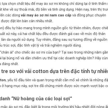
iệc lựa chọn chất liệu để may áo sơ mi không chỉ dừng lại ở tính thẩm
khe về sự thoải mái, độ bền và tính ứng dụng. Hiện nay, trên thị tr
 đến các dòng
vải may áo sơ mi nam cao cấp
và đồng phục chuyên
ên được đặt lên bàn cân nhiều nhất.
ton) đều tự hào mang trong mình nguồn gốc từ thiên nhiên, được chiế
xuất xứ này, cả hai chất liệu đều được đánh giá cao về mức độ thân
o làn da người sử dụng. Tuy nhiên, đằng sau sự tương đồng về nguồn
u trúc sợi, đặc tính vật lý và trải nghiệm người dùng.
là “chân ái” cho chiếc áo sơ mi của bạn? Tại sao trong những năm gầ
i
lại bùng nổ và dần chiếm ưu thế tại các doanh nghiệp lớn? Hãy cù
a đáng nhất.
 tre so với vải cotton dựa trên đặc tính tự nhiê
tton
, yếu tố đầu tiên và quan trọng nhất cần mổ xẻ chính là những đ
 Và ở hạng mục này, sợi tre đã chứng minh được sức mạnh vượt bậc c
danh “Nữ hoàng của các loại sợi”
mặc áo sơ mi, đặc biệt là trong môi trường khí hậu nhiệt đới nóng ẩ