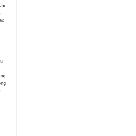
vải
a
đáo
i
ịu
,
ang
ồng
u