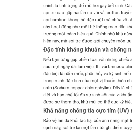
chính là tình trạng đổ mồ hôi gây bết dính. C
sợi tre cao gấp hai lần so với vải cotton truyề
sợi bamboo không hề đặc ruột mà chứa vô số
này hoạt động như một hệ thống mao dẫn khổn
trường một cách hiệu quả. Chính nhờ khả năng 
hiện nay, mà sợi tre được giới chuyên môn ưu 
Đặc tính kháng khuẩn và chống 
Nếu bạn từng gặp phiền toái với những chiếc 
sau một ngày dài làm việc, thì vải bamboo chín
đặc biệt là nấm mốc, phân hủy và ký sinh nếu 
trong mình đặc tính của một vị thuốc thiên nh
natri (Sodium copper chlorophyllin). Đây là n
diệt và hạn chế tối đa sự sinh sôi của vi khu
được sự thơm tho, khử mùi cơ thể cực kỳ hiệu
Khả năng chống tia cực tím (UV
Bảo vệ làn da khỏi tác hại của ánh nắng mặt t
cạnh này, sợi tre lại một lần nữa ghi điểm tu