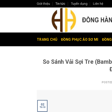
Skip
Giới thiệu
Tin tức
Tuyển dụng
Liên hệ
to
content
TRANG CHỦ
ĐỒNG PHỤC ÁO SƠ MI
ĐỒNG
So Sánh Vải Sợi Tre (Bamb
POSTE
02
Th10