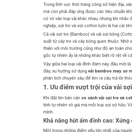
Trong lĩnh vực thời trang công sở hiện đại, v
mà còn phải đáp ứng được các tiêu chuẩn khắt 
có vô vàn loại vải khác nhau, nhưng khi nhắc
nghiệp, sợi tre và sợi cotton luôn là hai cái t
Cả vải sợi tre (Bamboo) và vải sợi bông (Cot
xuất từ cây tre và cây bông quen thuộc. Nhờ 
thiện với môi trường cũng như độ an toàn ch
gốc tự nhiên ấy là những khác biệt rõ rệt về cấ
Vậy giữa hai loại vải đình đám này, đâu mới 
đây, xu hướng sử dụng
vải bamboo may sơ m
phân tích chuyên sâu để tìm ra câu trả lời thỏ
1. Ưu điểm vượt trội của vải sợi
Khi đặt lên bàn cân
so sánh vải sợi tre và co
tính tự nhiên vô giá mà mỗi loại sợi sở hữu.
mình.
Khả năng hút ẩm đỉnh cao: Xứng 
Một trong những điểm yếu lớn nhất của người 