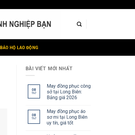
BẢO HỘ LAO ĐỘNG
BÀI VIẾT MỚI NHẤT
May đồng phục công
08
sở tại Long Biên:
Th7
Bảng giá 2026
May đồng phục áo
08
sơ mi tại Long Biên
Th7
uy tín, giá tốt