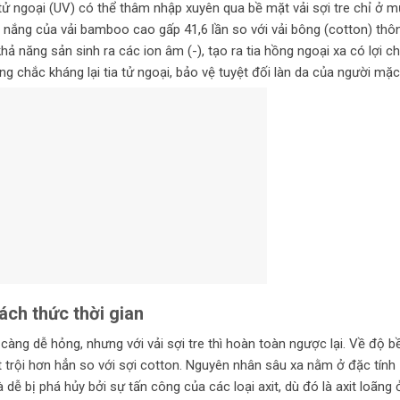
a tử ngoại (UV) có thể thâm nhập xuyên qua bề mặt vải sợi tre chỉ ở 
nắng của vải bamboo cao gấp 41,6 lần so với vải bông (cotton) thô
hả năng sản sinh ra các ion âm (-), tạo ra tia hồng ngoại xa có lợi c
g chắc kháng lại tia tử ngoại, bảo vệ tuyệt đối làn da của người mặc
ách thức thời gian
àng dễ hỏng, nhưng với vải sợi tre thì hoàn toàn ngược lại. Về độ b
trội hơn hẳn so với sợi cotton. Nguyên nhân sâu xa nằm ở đặc tính
dễ bị phá hủy bởi sự tấn công của các loại axit, dù đó là axit loãng 