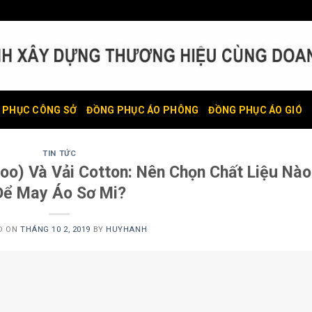
 PHỤC CÔNG SỞ
ĐỒNG PHỤC ÁO PHÔNG
ĐỒNG PHỤC ÁO GIÓ
TIN TỨC
oo) Và Vải Cotton: Nên Chọn Chất Liệu Nào
Để May Áo Sơ Mi?
D ON
THÁNG 10 2, 2019
BY
HUYHANH