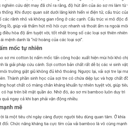
ác nghiên cứu dệt may đã chỉ ra rằng, độ hút ẩm của áo sơ mi làm từ 
n thống. Khi được quan sát dưới lăng kính hiển vi điện tử, cấu trúc củ
 các rãnh nhỏ và không gian rỗng ở các cạnh. Cấu trúc vi mô độc 
g lồ, giúp vải thấm hút mồ hôi cực nhanh và thoát ẩm ra ngoài mô
điều hòa độ ẩm tuyệt vời, tốt nhất trong số các loại sợi thiên nhiên
ái mệnh danh là “nữ hoàng của các loại sợi”.
nấm mốc tự nhiên
áo sơ mi cotton bị nấm mốc tấn công hoặc xuất hiện mùi hôi khó ch
h là giải pháp cứu cánh. Sợi cotton bản chất rất dễ bị các vi sinh vật
môi trường giặt giũ không đủ khô thoáng. Ngược lại, vải sợi tre lại m
iên. Thành phần sinh học của sợi tre có chứa diệp lục và hợp chất đ
hững hoạt chất có màng chắn kháng khuẩn tự nhiên tuyệt vời, giúp tiê
ẩn có hại trên bề mặt quần áo. Nhờ đó, áo sơ mi bamboo luôn duy trì
 quả ngay cả khi bạn phải vận động nhiều.
) mạnh mẽ
rời là một tiêu chí ngày càng được người tiêu dùng quan tâm. Ở khía
yệt đối. Chức năng kháng tia cực tím của vải bamboo là vô cùng mạnh