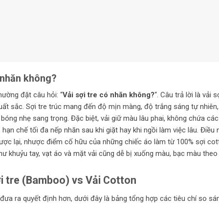
ó nhăn không?
hường đặt câu hỏi: “
Vải sợi tre có nhăn không?
“. Câu trả lời là vải s
uất sắc. Sợi tre trúc mang đến độ mịn màng, độ trắng sáng tự nhiên,
 bóng nhẹ sang trọng. Đặc biệt, vải giữ màu lâu phai, không chứa các
hạn chế tối đa nếp nhăn sau khi giặt hay khi ngồi làm việc lâu. Điều 
 Ngược lại, nhược điểm cố hữu của những chiếc áo làm từ 100% sợi co
như khuỷu tay, vạt áo và mặt vải cũng dễ bị xuống màu, bạc màu theo
ợi tre (Bamboo) vs Vải Cotton
đưa ra quyết định hơn, dưới đây là bảng tổng hợp các tiêu chí so sá