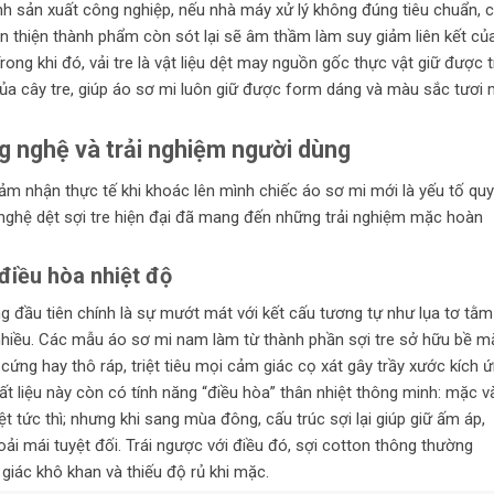
ình sản xuất công nghiệp, nếu nhà máy xử lý không đúng tiêu chuẩn, 
 thiện thành phẩm còn sót lại sẽ âm thầm làm suy giảm liên kết củ
rong khi đó, vải tre là vật liệu dệt may nguồn gốc thực vật giữ được 
ủa cây tre, giúp áo sơ mi luôn giữ được form dáng và màu sắc tươi 
ng nghệ và trải nghiệm người dùng
ảm nhận thực tế khi khoác lên mình chiếc áo sơ mi mới là yếu tố quy
ghệ dệt sợi tre hiện đại đã mang đến những trải nghiệm mặc hoàn
điều hòa nhiệt độ
 đầu tiên chính là sự mướt mát với kết cấu tương tự như lụa tơ tằm
nhiều. Các mẫu áo sơ mi nam làm từ thành phần sợi tre sở hữu bề m
ứng hay thô ráp, triệt tiêu mọi cảm giác cọ xát gây trầy xước kích 
t liệu này còn có tính năng “điều hòa” thân nhiệt thông minh: mặc v
t tức thì; nhưng khi sang mùa đông, cấu trúc sợi lại giúp giữ ấm áp,
 mái tuyệt đối. Trái ngược với điều đó, sợi cotton thông thường
giác khô khan và thiếu độ rủ khi mặc.