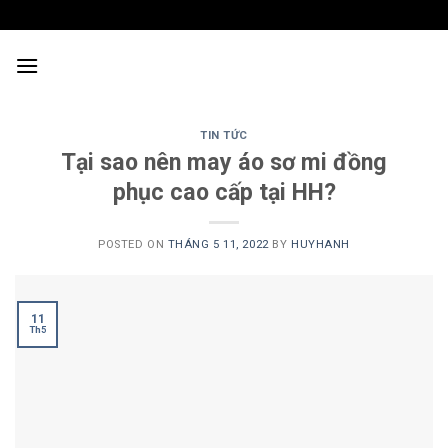
Skip
to
content
TIN TỨC
Tại sao nên may áo sơ mi đồng
phục cao cấp tại HH?
POSTED ON
THÁNG 5 11, 2022
BY
HUYHANH
11
Th5