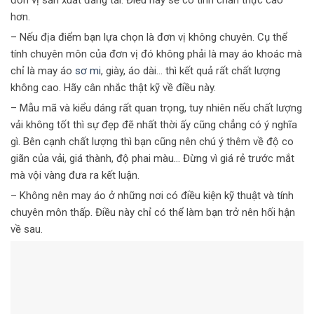
đơn vị sản xuất đăng tải. Điều này sẽ có tính chân thực cao
hơn.
– Nếu địa điểm bạn lựa chọn là đơn vị không chuyên. Cụ thể
tính chuyên môn của đơn vị đó không phải là may áo khoác mà
chỉ là may áo
sơ mi
, giày, áo dài… thì kết quả rất chất lượng
không cao. Hãy cân nhắc thật kỹ về điều này.
– Mẫu mã và kiểu dáng rất quan trọng, tuy nhiên nếu chất lượng
vải không tốt thì sự đẹp đẽ nhất thời ấy cũng chẳng có ý nghĩa
gì. Bên cạnh chất lượng thì bạn cũng nên chú ý thêm về độ co
giãn của vải, giá thành, độ phai màu… Đừng vì giá rẻ trước mắt
mà vội vàng đưa ra kết luận.
– Không nên may áo ở những nơi có điều kiện kỹ thuật và tính
chuyên môn thấp. Điều này chỉ có thể làm bạn trở nên hối hận
về sau.