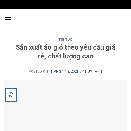
Skip
to
content
TIN TỨC
Sản xuất áo gió theo yêu cầu giá
rẻ, chất lượng cao
POSTED ON
THÁNG 1 12, 2021
BY
HUYHANH
12
Th1