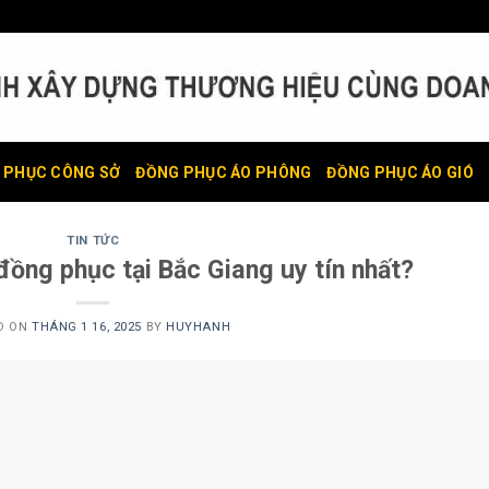
 PHỤC CÔNG SỞ
ĐỒNG PHỤC ÁO PHÔNG
ĐỒNG PHỤC ÁO GIÓ
TIN TỨC
ồng phục tại Bắc Giang uy tín nhất?
D ON
THÁNG 1 16, 2025
BY
HUYHANH