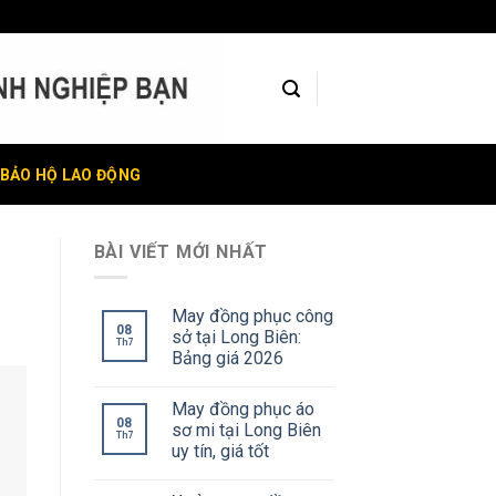
BẢO HỘ LAO ĐỘNG
BÀI VIẾT MỚI NHẤT
May đồng phục công
08
sở tại Long Biên:
Th7
Bảng giá 2026
May đồng phục áo
08
sơ mi tại Long Biên
Th7
uy tín, giá tốt