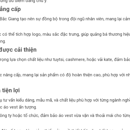
hững ưu điểm đáng chú ý:
đẳng cấp
 Bắc Giang tạo nên sự đồng bộ trong đội ngũ nhân viên, mang lại cả
c có thể tích hợp logo, màu sắc đặc trưng, giúp quảng bá thương hiệ
àng.
ược cải thiện
ọng lựa chọn chất liệu như tuytsi, cashmere, hoặc vải kate, đảm bả
c nâng cấp, mang lại sản phẩm có độ hoàn thiện cao, phù hợp với n
tiện lợi
 tư vấn kiểu dáng, mẫu mã, và chất liệu phù hợp với từng ngành ngh
c áo vest ấn tượng.
công ty hoặc tổ chức, đảm bảo áo vest vừa vặn và thoải mái cho từn