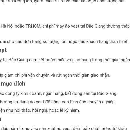
ặt số lượng lớn, giảm thiểu rủi ro về thiết kế hoặc chất lượng sản
ư Hà Nội hoặc TP.HCM, chi phí may áo vest tại Bắc Giang thường thấp
đãi cho các đơn hàng số lượng lớn hoặc các khách hàng thân thiết.
oạt
 tại Bắc Giang cam kết hoàn thiện và giao hàng trong thời gian ngắn
 giảm chi phí vận chuyển và rút ngắn thời gian giao nhận.
 mục đích
ác công ty kinh doanh, ngân hàng, bất động sản tại Bắc Giang.
 thường sử dụng áo vest để nâng cao hình ảnh chuyên nghiệp.
n như hội thảo, hội nghị, hoặc lễ kỷ niệm.
n
 lâu năm trong việc sản xuất áo vest, đảm bảo chất lượng từ khâu