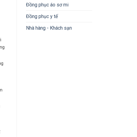
Đồng phục áo sơ mi
Đồng phục y tế
Nhà hàng - Khách sạn
i
ống
ng
in
g
ể