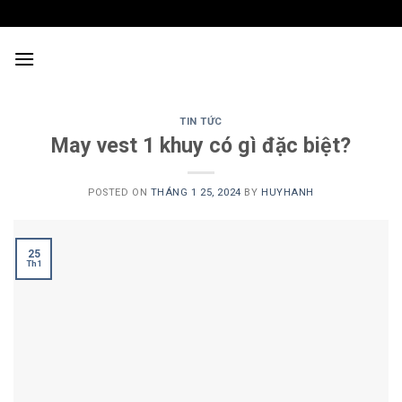
Skip
to
content
TIN TỨC
May vest 1 khuy có gì đặc biệt?
POSTED ON
THÁNG 1 25, 2024
BY
HUYHANH
25
Th1