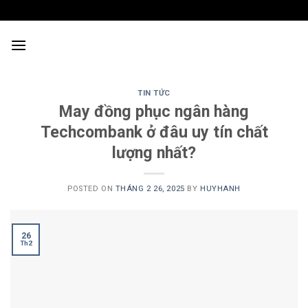
Skip
to
content
TIN TỨC
May đồng phục ngân hàng
Techcombank ở đâu uy tín chất
lượng nhất?
POSTED ON
THÁNG 2 26, 2025
BY
HUYHANH
26
Th2