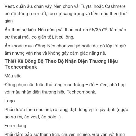
Vest, quần âu, chân váy: Nên chọn vải Tuytsi hoặc Cashmere,
có độ đứng form tốt, tạo sự sang trọng và bền màu theo thời
gian.
Áo thun sự kiện: Nên dùng vải thun cotton 65/35 để đảm bảo
sự thoải mái, co giãn tốt, ít xù lông.
Áo khoác mùa đông: Nên chọn vải gió hoặc dạ, có lớp lót giữ
ấm nhưng vẫn nhẹ và không gây cảm giác nặng nề.
Thiết Kế Đồng Bộ Theo Bộ Nhận Diện Thương Hiệu
Techcombank
Màu sắc
Đồng phục cần tuân thủ tông màu trắng – đỏ – đen, phù hợp
với màu nhận diện thương hiệu Techcombank.
Logo
Phải được thêu sắc nét, rõ ràng, đặt đúng vị trí quy định (ngực
áo sơ mi, áo vest, áo polo…).
Form dáng
Phải đảm bảo sự thanh lịch, chuyên nghiệp, vừa vặn với từng