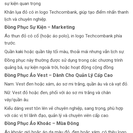
sự kiện quan trọng.
Khăn lụa đỏ có in logo Techcombank, giúp tạo điểm nhấn thanh
lịch và chuyên nghiệp.
Đồng Phục Sự Kiện – Marketing
Áo thun đỏ có cổ (hoặc áo polo), in logo Techcombank phía
trước.
Quần kaki hoặc quần tây tối màu, thoải mái nhưng vẫn lịch sự.
Đồng phục này thường được sử dụng trong các chương trình
quảng bá, sự kiện ngoài trời, hoặc hoạt động cộng đồng.
Đồng Phục Áo Vest – Dành Cho Quản Lý Cấp Cao
Nam: Vest đen hoặc xám, áo sơ mi trắng, quần âu và cà vạt đỏ.
Nữ: Vest đỏ hoặc đen, phối với áo sơ mi trắng và chân
váy/quần âu.
Kiểu dáng vest tôn lên vẻ chuyên nghiệp, sang trọng, phù hợp
với các vị trí lãnh đạo, quản lý và chuyên viên cấp cao.
Đồng Phục Áo Khoác – Mùa Đông
Áo khoác gió hoặc áo dạ màu đỏ, đen hoặc xám, có thêu logo