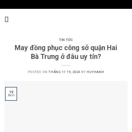
Skip
to
content
TIN TỨC
May đồng phục công sở quận Hai
Bà Trưng ở đâu uy tín?
POSTED ON
THÁNG 11 19, 2024
BY
HUYHANH
19
Th11