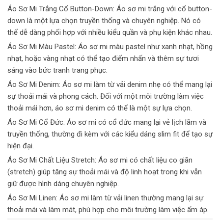
Áo Sơ Mi Trắng Cổ Button-Down:
Áo sơ mi trắng với cổ button-
down là một lựa chọn truyền thống và chuyên nghiệp. Nó có
thể dễ dàng phối hợp với nhiều kiểu quần và phụ kiện khác nhau.
Áo Sơ Mi Màu Pastel:
Áo sơ mi màu pastel như xanh nhạt, hồng
nhạt, hoặc vàng nhạt có thể tạo điểm nhấn và thêm sự tươi
sáng vào bức tranh trang phục.
Áo Sơ Mi Denim:
Áo sơ mi làm từ vải denim nhẹ có thể mang lại
sự thoải mái và phong cách. Đối với một môi trường làm việc
thoải mái hơn, áo sơ mi denim có thể là một sự lựa chọn.
Áo Sơ Mi Cổ Đức:
Áo sơ mi có cổ đức mang lại vẻ lịch lãm và
truyền thống, thường đi kèm với các kiểu dáng slim fit để tạo sự
hiện đại.
Áo Sơ Mi Chất Liệu Stretch:
Áo sơ mi có chất liệu co giãn
(stretch) giúp tăng sự thoải mái và độ linh hoạt trong khi vẫn
giữ được hình dáng chuyên nghiệp.
Áo Sơ Mi Linen:
Áo sơ mi làm từ vải linen thường mang lại sự
thoải mái và làm mát, phù hợp cho môi trường làm việc ấm áp.