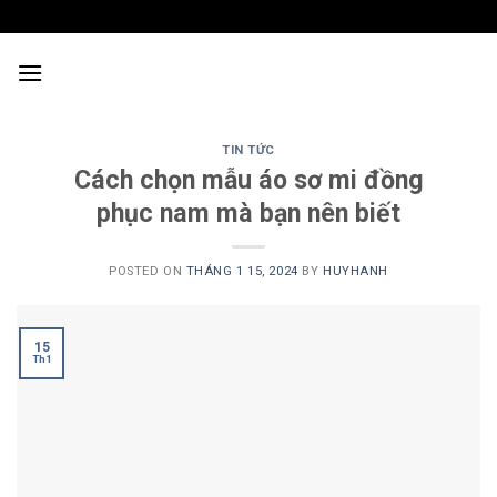
Skip
to
content
TIN TỨC
Cách chọn mẫu áo sơ mi đồng
phục nam mà bạn nên biết
POSTED ON
THÁNG 1 15, 2024
BY
HUYHANH
15
Th1