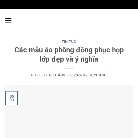
Skip
to
content
TIN TỨC
Các mẫu áo phông đồng phục họp
lớp đẹp và ý nghĩa
POSTED ON
THÁNG 3 5, 2024
BY
HUYHANH
05
Th3