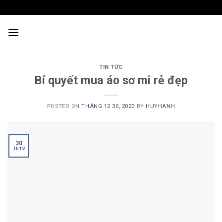
Skip
to
content
TIN TỨC
Bí quyết mua áo sơ mi rẻ đẹp
POSTED ON
THÁNG 12 30, 2020
BY
HUYHANH
30
Th12