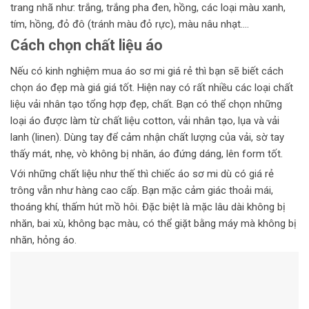
trang nhã như: trắng, trắng pha đen, hồng, các loại màu xanh,
tím, hồng, đỏ đô (tránh màu đỏ rực), màu nâu nhạt….
Cách chọn chất liệu áo
Nếu có kinh nghiệm mua áo sơ mi giá rẻ thì bạn sẽ biết cách
chọn áo đẹp mà giá giá tốt. Hiện nay có rất nhiều các loại chất
liệu vải nhân tạo tổng hợp đẹp, chất. Bạn có thể chọn những
loại áo được làm từ chất liệu cotton, vải nhân tạo, lụa và vải
lanh (linen). Dùng tay để cảm nhận chất lượng của vải, sờ tay
thấy mát, nhẹ, vò không bị nhăn, áo đứng dáng, lên form tốt.
Với những chất liệu như thế thì chiếc áo sơ mi dù có giá rẻ
trông vẫn như hàng cao cấp. Bạn mặc cảm giác thoải mái,
thoáng khí, thấm hút mồ hôi. Đặc biệt là mặc lâu dài không bị
nhăn, bai xù, không bạc màu, có thể giặt bằng máy mà không bị
nhăn, hỏng áo.